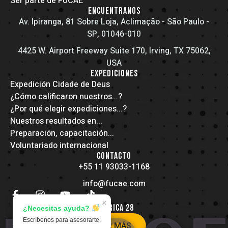
Ser parte de FUCAE
ENCUENTRANOS
Av. Ipiranga, 81 Sobre Loja, Aclimação - São Paulo -
SP, 01046-010
4425 W. Airport Freeway Suite 170, Irving, TX 75062,
USA
EXPEDICIONES
Expedición Cidade de Deus
¿Cómo calificaron nuestros...?
¿Por qué elegir expediciones...?
Nuestros resultados en...
Preparación, capacitación...
Voluntariado internacional
CONTACTO
+55 11 93033-1168
info@fucae.com
✕
AMÉRICA 28
¿Necesitas ayuda?
Escríbenos para asesorarte.
VER MÁS