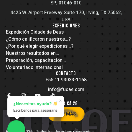
SP, 01046-010
4425 W. Airport Freeway Suite 170, Irving, TX 75062,
USA
EXPEDICIONES
Expedición Cidade de Deus
¿Cómo calificaron nuestros...?
¿Por qué elegir expediciones...?
Nuestros resultados en...
Preparación, capacitación...
Voluntariado internacional
CONTACTO
+55 11 93033-1168
info@fucae.com
✕
AMÉRICA 28
¿Necesitas ayuda?
FUCAE
Escríbenos para asesorarte.
VER MÁS
FUCAE
© 2026 - Todos los derechos reservados