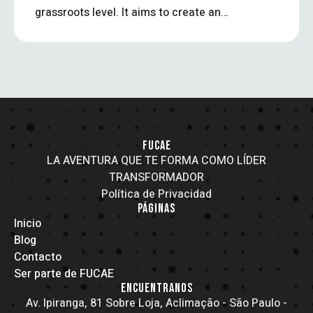
grassroots level. It aims to create an
inclusive platform where local
residents, civic leaders, and
stakeholders can engage in open
dialogue, influence policy decisions,
and work collaboratively toward
sustainable and people-centered
development.
FUCAE
LA AVENTURA QUE TE FORMA COMO LÍDER
TRANSFORMADOR
Política de Privacidad
PÁGINAS
Inicio
Blog
Contacto
Ser parte de FUCAE
ENCUENTRANOS
Av. Ipiranga, 81 Sobre Loja, Aclimação - São Paulo -