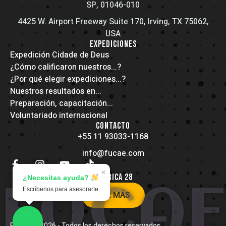
SP, 01046-010
4425 W. Airport Freeway Suite 170, Irving, TX 75062,
USA
EXPEDICIONES
Expedición Cidade de Deus
¿Cómo calificaron nuestros...?
¿Por qué elegir expediciones...?
Nuestros resultados en...
Preparación, capacitación...
Voluntariado internacional
CONTACTO
+55 11 93033-1168
info@fucae.com
✕
AMÉRICA 28
¿Necesitas ayuda?
FUCAE
Escríbenos para asesorarte.
VER MÁS
FUCAE
© 2026 - Todos los derechos reservados